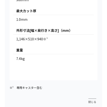
最大カット厚
1.0mm
外形寸法[幅×奥行き×高さ]（mm）
1,146×510×940※¹
重量
7.4kg
※¹ 専用キャスター含む