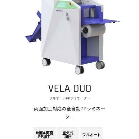
VELA DUO
フルオートPPラミネーター
両面加工対応の全自動PPラミネー
ター
片面&両面
空気式
フルオート
PP加工
加圧