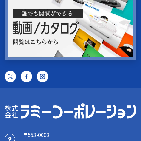
〒553-0003